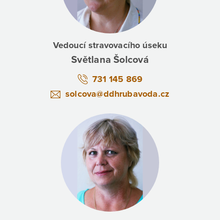
Vedoucí stravovacího úseku
Světlana Šolcová
731 145 869
solcova@ddhrubavoda.cz