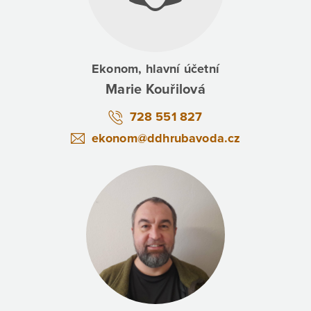
Ekonom, hlavní účetní
Marie Kouřilová
728 551 827
ekonom@ddhrubavoda.cz