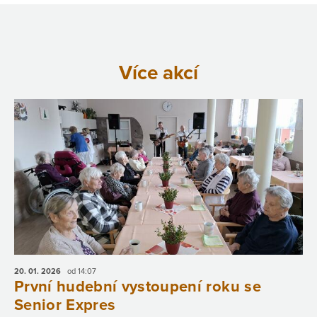
Více akcí
20. 01.
2026
od 14:07
První hudební vystoupení roku se
Senior Expres