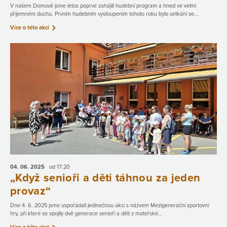
V našem Domově jsme letos poprvé zahájili hudební program a hned ve velmi
příjemném duchu. Prvním hudebním vystoupením tohoto roku bylo setkání se...
Více o této akci
04. 06.
2025
od 17:20
„Když senioři a děti táhnou za jeden
provaz“
Dne 4. 6. 2025 jsme uspořádali jedinečnou akci s názvem Mezigenerační sportovní
hry, při které se spojily dvě generace senioři a děti z mateřské...