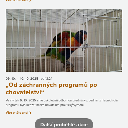
Více o této akci
09. 10.
- 10. 10.
2025
od 12:24
„Od záchranných programů po
chovatelství“
Ve čtvrtek 9. 10. 2025 jsme uskutečnili odbornou přednášku. Jedním z hlavních cílů
programu bylo ukázat našim uživatelům praktický význam...
Více o této akci
Další proběhlé akce