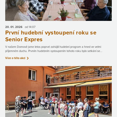
20. 01.
2026
od 14:07
První hudební vystoupení roku se
Senior Expres
V našem Domově jsme letos poprvé zahájili hudební program a hned ve velmi
příjemném duchu. Prvním hudebním vystoupením tohoto roku bylo setkání se...
Více o této akci