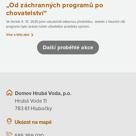
„Od záchranných programů po
chovatelství“
Ve čtvrtek 9. 10. 2025 jsme uskutečnili odbornou přednášku. Jedním z hlavních cílů
programu bylo ukázat našim uživatelům praktický význam...
Více o této akci
Další proběhlé akce
Domov Hrubá Voda, p.o.
Hrubá Voda 11
783 61 Hlubočky
Ukázat na mapě
585 359 030