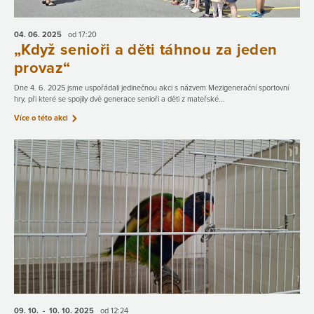
04. 06.
2025
od 17:20
„Když senioři a děti táhnou za jeden
provaz“
Dne 4. 6. 2025 jsme uspořádali jedinečnou akci s názvem Mezigenerační sportovní
hry, při které se spojily dvě generace senioři a děti z mateřské...
Více o této akci
09. 10.
- 10. 10.
2025
od 12:24