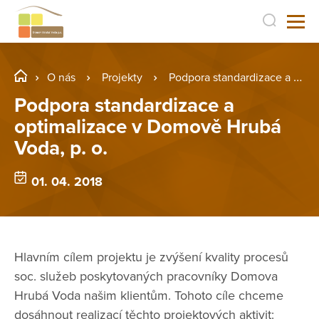
O nás
Projekty
Podpora standardizace a optimalizace v Domově Hrubá Voda, p. o.
Podpora standardizace a
optimalizace v Domově Hrubá
Voda, p. o.
01. 04. 2018
Hlavním cílem projektu je zvýšení kvality procesů
soc. služeb poskytovaných pracovníky Domova
Hrubá Voda našim klientům. Tohoto cíle chceme
dosáhnout realizací těchto projektových aktivit: